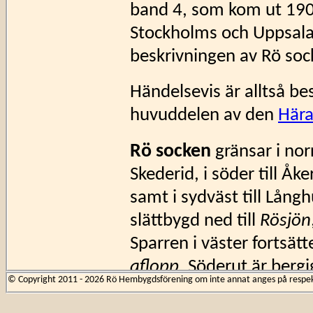
band 4, som kom ut 19
Stockholms och Uppsala
beskrivningen av Rö soc
Händelsevis är alltså b
huvuddelen av den
Hära
Rö socken
gränsar i norr
Skederid, i söder till Å
samt i sydväst till Lång
slättbygd ned till
Rösjön
Sparren i väster fortsätt
aflopp
. Söderut är berg
© Copyright 2011 - 2026 Rö Hembygdsförening om inte annat anges på respekti
slättbygd kring
Viren
oc