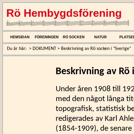
Rö Hembygdsförening
HEMSIDAN
FÖRENINGEN
RÖ SOCKEN
NATUR
PLATSE
Du är här:
>
DOKUMENT
>
Beskrivning av Rö socken i "Sverige"
Beskrivning av Rö 
Under åren 1908 till 192
med den något långa tite
topografisk, statistisk 
redigerades av Karl Ah
(1854-1909), de senare 