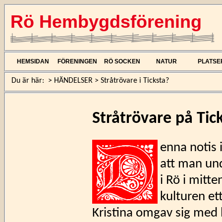
Rö Hembygdsförening
HEMSIDAN
FÖRENINGEN
RÖ SOCKEN
NATUR
PLATSE
Du är här:
>
HÄNDELSER
>
Stråtrövare i Ticksta?
Stråtrövare på Tic
enna notis 
att man un
i Rö i mitt
kulturen et
Kristina omgav sig med 