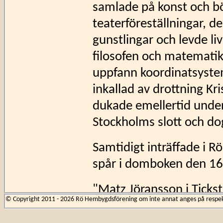
samlade på konst och b
teaterföreställningar, de
gunstlingar och levde li
filosofen och matemati
uppfann koordinatsystem
inkallad av drottning Kr
dukade emellertid under
Stockholms slott och do
Samtidigt inträffade i R
spår i domboken den 16
"Matz Jöransson i Tickst
© Copyright 2011 - 2026 Rö Hembygdsförening om inte annat anges på respekti
slagsmål) tillfogat Erich
Erich ville skilja honom