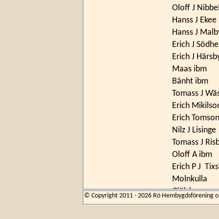
Oloff J Nibbe
Hanss J Ekee
Hanss J Malb
Erich J Södhe
Erich J Härsb
Maas ibm
Bänht ibm
Tomass J Wä
Erich Mikilso
Erich Tomson
Nilz J Lisinge
Tomass J Ris
Oloff A ibm
Erich P J Tix
Molnkulla
Giälzby
© Copyright 2011 - 2026 Rö Hembygdsförening om 
Gullungby
Bolby