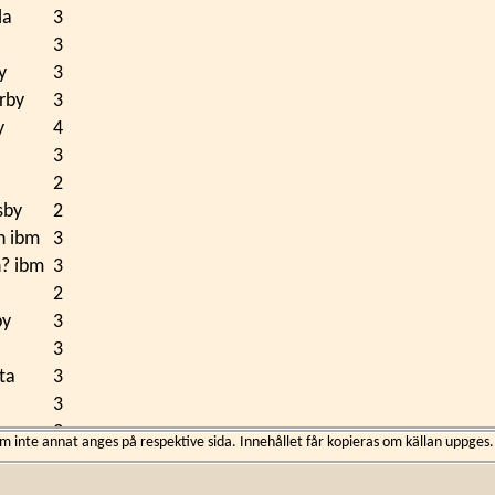
la
3
3
y
3
rby
3
y
4
3
2
sby
2
n ibm
3
? ibm
3
2
by
3
3
sta
3
3
3
inte annat anges på respektive sida. Innehållet får kopieras om källan uppges.
2
2