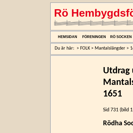
Rö Hembygdsfö
HEMSIDAN
FÖRENINGEN
RÖ SOCKEN
Du är här:
>
FOLK
>
Mantalslängder
>
1
Utdrag 
Mantals
1651
Sid 731 (bild 
Rödha So